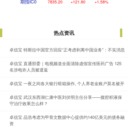
期指IC0
7835.20
+121.80
+1.58%
热点资讯
卓信宝 特斯拉中国官方回应“正考虑剥离中国业务”：不实消息
卓信宝 直通部委｜电视频道全面清除虚假宣传医药广告 125
名涉电诈人员被遣返
卓信宝 一夜之间各大银行暗箱操作, 个人养老金账户莫名被开
卓信宝 武汉东西湖仁康中医刘伏明主任分享——腹腔积液保
守治疗效果怎么样？
卓信宝 品浩考虑为甲骨文数据中心提供约140亿美元的债务融
资