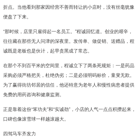
折点。当他看到那家因经营不善而转让的小店时，没有丝毫犹豫
便盘了下来。
“那时候，店里只雇得起一名员工。”程诚回忆道。创业的艰辛，
往往藏在那些无人问津的深夜里。发传单、做促销、送赠品，程
诚既是老板也是伙计，起早贪黑成了常态。
在那个不到百平米的空间里，程诚立下了两条死规矩：一是药品
采购必须严格把关，杜绝伪劣；二是必须明码标价，童叟无欺。
为了赢得街坊邻居的信任，他还特意为老年人和慢性病患者提供
免费的用药咨询和健康监测。
正是靠着这份“笨功夫”和“实诚劲”，小店的人气一点点积攒起来，
口碑也像滚雪球一样越滚越大。
四驾马车齐发力