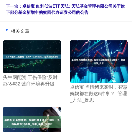
下一篇：
卓信宝 红利低波ETF天弘: 天弘基金管理有限公司关于旗
下部分基金新增申购赎回代办证券公司的公告
相关文章
​头牛网配资 工伤保险“及时
办”&#32;营商环境再升级
​卓信宝 当情绪来袭时，智慧
妈妈都在做这5件事？_管理
_方法_反思