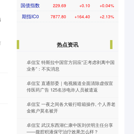
国债指数
229.69
+0.10
+0.04%
期指IC0
7877.80
+164.40
+2.13%
币
可
热点资讯
卓信宝 特斯拉中国官方回应“正考虑剥离中国
。
业务”：不实消息
卓信宝 直通部委｜电视频道全面清除虚假宣
传医药广告 125名涉电诈人员被遣返
卓信宝 一夜之间各大银行暗箱操作, 个人养老
金账户莫名被开
卓信宝 武汉东西湖仁康中医刘伏明主任分享
——腹腔积液保守治疗效果怎么样？