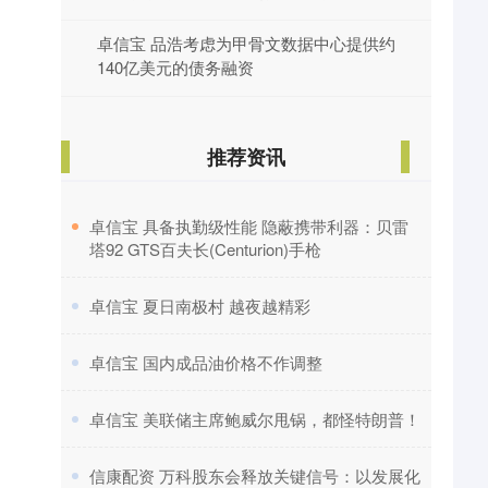
卓信宝 品浩考虑为甲骨文数据中心提供约
140亿美元的债务融资
推荐资讯
​卓信宝 具备执勤级性能 隐蔽携带利器：贝雷
塔92 GTS百夫长(Centurion)手枪
​卓信宝 夏日南极村 越夜越精彩
​卓信宝 国内成品油价格不作调整
​卓信宝 美联储主席鲍威尔甩锅，都怪特朗普！
​信康配资 万科股东会释放关键信号：以发展化