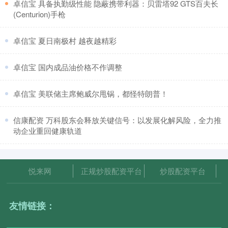
​卓信宝 具备执勤级性能 隐蔽携带利器：贝雷塔92 GTS百夫长
(Centurion)手枪
​卓信宝 夏日南极村 越夜越精彩
​卓信宝 国内成品油价格不作调整
​卓信宝 美联储主席鲍威尔甩锅，都怪特朗普！
​信康配资 万科股东会释放关键信号：以发展化解风险，全力推
动企业重回健康轨道
悦来网
正规炒股配资平台
炒股配资平台
友情链接：