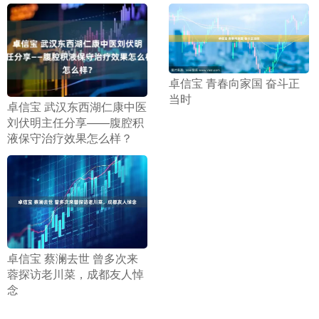
​卓信宝 青春向家国 奋斗正
当时
​卓信宝 武汉东西湖仁康中医
刘伏明主任分享——腹腔积
液保守治疗效果怎么样？
​卓信宝 蔡澜去世 曾多次来
蓉探访老川菜，成都友人悼
念