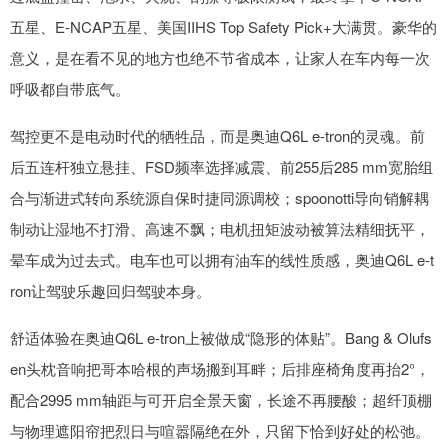
五星、E-NCAP五星、美国IIHS Top Safety Pick+大满贯。豪华的
意义，是在看不见的地方也绝不节省成本，让家人在车内每一次
呼吸都自带底气。
驾控更不是电动时代的牺牲品，而是奥迪Q6L e-tron的灵魂。前
后五连杆独立悬挂、FSD频率选择减震、前255后285 mm宽胎组
合与渐进式转向系统源自保时捷同源调校；spoonotti导向销解耦
制动让湿地不打滑、高速不飘；电机扭矩波动被算法精细抚平，
晕车成为过去式。电车也可以拥有油车的线性质感，奥迪Q6L e-t
ron让驾驶乐趣回归驾驶本身。
舒适体验在奥迪Q6L e-tron上被做成“隐形的体贴”。Bang & Olufs
en头枕音响把哥本哈根的声场搬到耳畔；后排座椅角度再抬2°，
配合2995 mm轴距与可开启全景天窗，长途不再腰酸；超纤顶棚
与物理遮阳帘把烈日与喧嚣隔绝在外，只留下恰到好处的松弛。