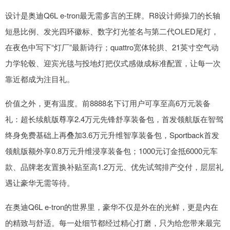
设计是奥迪Q6L e-tron最无需多言的王牌。R8设计师操刀的长轴
短悬比例、发光四环徽标、数字灯光签名与第二代OLED尾灯，
在夜色中写下“灯厂”最新诗行；quattro宽体轮拱、21英寸空气动
力学轮毂、迎宾光毯与投地灯把仪式感做成标准配置，让每一次
靠近都成为注目礼。
价值之外，更有温度。前8888名下订用户可享至高6万元装备
礼：超长续航版尊享2.4万元先锋舒享装备包，首发领航版在智驾
终身免费基础上再叠加3.6万元升维智享装备包，Sportback首发
领航版额外享0.8万元升维浸享装备包；1000元订金抵6000元车
款、品牌老友置换补贴至高1.2万元、优先试驾排产交付，层层礼
遇让豪华无需等待。
在奥迪Q6L e-tron的世界里，豪华不仅是外在的光鲜，更是内在
的精致与舒适。每一处细节都经过精心打磨，只为给您带来最完