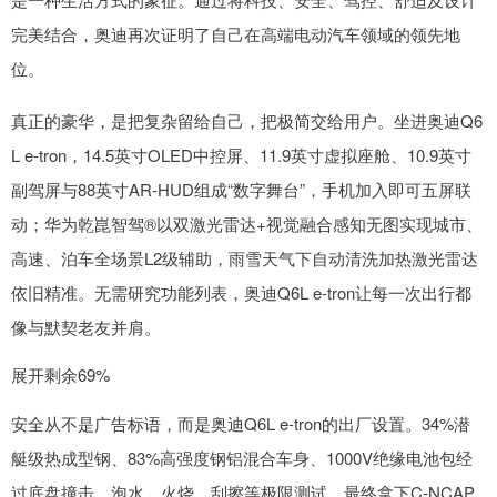
完美结合，奥迪再次证明了自己在高端电动汽车领域的领先地
位。
真正的豪华，是把复杂留给自己，把极简交给用户。坐进奥迪Q6
L e-tron，14.5英寸OLED中控屏、11.9英寸虚拟座舱、10.9英寸
副驾屏与88英寸AR-HUD组成“数字舞台”，手机加入即可五屏联
动；华为乾崑智驾®以双激光雷达+视觉融合感知无图实现城市、
高速、泊车全场景L2级辅助，雨雪天气下自动清洗加热激光雷达
依旧精准。无需研究功能列表，奥迪Q6L e-tron让每一次出行都
像与默契老友并肩。
展开剩余69%
安全从不是广告标语，而是奥迪Q6L e-tron的出厂设置。34%潜
艇级热成型钢、83%高强度钢铝混合车身、1000V绝缘电池包经
过底盘撞击、泡水、火烧、刮擦等极限测试，最终拿下C-NCAP