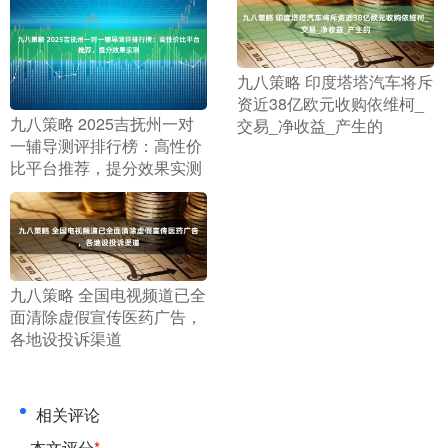
​九八策略 印度塔塔汽车将斥
资近38亿欧元收购依维柯_
​九八策略 2025吉抚州一对
交易_净收益_产生的
一辅导测评排行榜：高性价
比平台推荐，提分效果实测
​九八策略 全国电视频道已全
面清除虚假宣传医药广告，
各地设投诉渠道
相关评论
本文评分
*