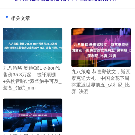
相关文章
​九八策略 奥迪Q6L e-tron预
​九八策略 恭喜郑钦文，斯瓦
售价35.3万起！超纤顶棚
泰克送大礼，中国金花下周
+头枕音响让豪华触手可及_
将重返世界前五_保利尼_比
装备_领航_mm
赛_决赛