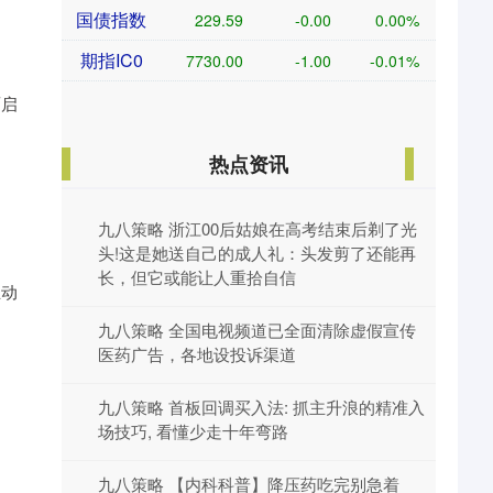
国债指数
229.59
-0.00
0.00%
期指IC0
7730.00
-1.00
-0.01%
面启
热点资讯
九八策略 浙江00后姑娘在高考结束后剃了光
头!这是她送自己的成人礼：头发剪了还能再
、
长，但它或能让人重拾自信
主动
九八策略 全国电视频道已全面清除虚假宣传
医药广告，各地设投诉渠道
九八策略 首板回调买入法: 抓主升浪的精准入
场技巧, 看懂少走十年弯路
九八策略 【内科科普】降压药吃完别急着
。