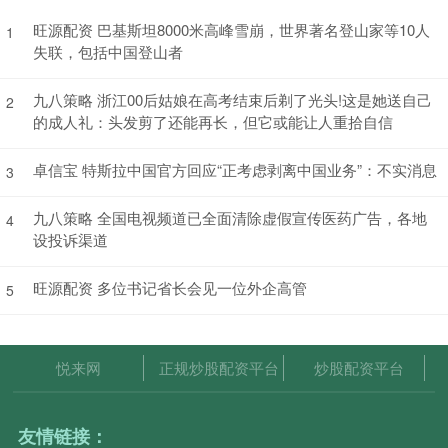
旺源配资 巴基斯坦8000米高峰雪崩，世界著名登山家等10人
1
失联，包括中国登山者
九八策略 浙江00后姑娘在高考结束后剃了光头!这是她送自己
2
的成人礼：头发剪了还能再长，但它或能让人重拾自信
卓信宝 特斯拉中国官方回应“正考虑剥离中国业务”：不实消息
3
九八策略 全国电视频道已全面清除虚假宣传医药广告，各地
4
设投诉渠道
旺源配资 多位书记省长会见一位外企高管
5
悦来网
正规炒股配资平台
炒股配资平台
友情链接：