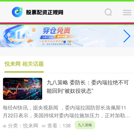
悦来网 相关话题
九八策略 委防长：委内瑞拉绝不可
能回到“被奴役状态”
每经AI快讯，据央视新闻 ，委内瑞拉国防部长洛佩斯11
月22日表示，美国持续对委内瑞拉施加压力，正对加勒比
地区的和平与安全构成“不可预见规模”的巨大挑战。当天
分类：
悦来网
查看：
138
九八策略
在....