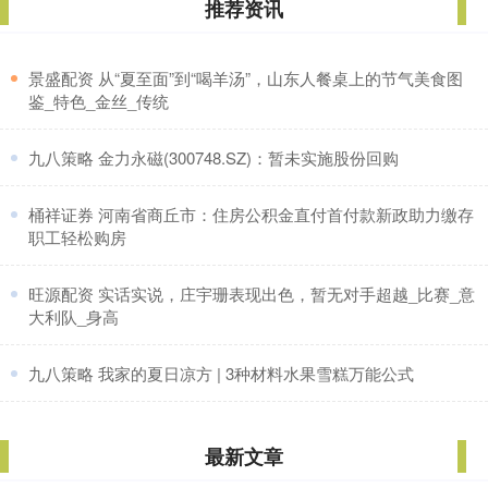
推荐资讯
​景盛配资 从“夏至面”到“喝羊汤”，山东人餐桌上的节气美食图
鉴_特色_金丝_传统
​九八策略 金力永磁(300748.SZ)：暂未实施股份回购
​桶祥证券 河南省商丘市：住房公积金直付首付款新政助力缴存
职工轻松购房
​旺源配资 实话实说，庄宇珊表现出色，暂无对手超越_比赛_意
大利队_身高
​九八策略 我家的夏日凉方 | 3种材料水果雪糕万能公式
最新文章