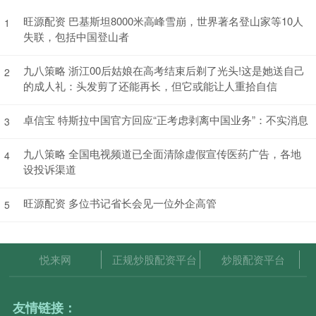
旺源配资 巴基斯坦8000米高峰雪崩，世界著名登山家等10人
1
失联，包括中国登山者
九八策略 浙江00后姑娘在高考结束后剃了光头!这是她送自己
2
的成人礼：头发剪了还能再长，但它或能让人重拾自信
卓信宝 特斯拉中国官方回应“正考虑剥离中国业务”：不实消息
3
九八策略 全国电视频道已全面清除虚假宣传医药广告，各地
4
设投诉渠道
旺源配资 多位书记省长会见一位外企高管
5
悦来网
正规炒股配资平台
炒股配资平台
友情链接：