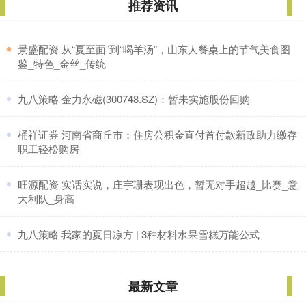
推荐资讯
​景盛配资 从“夏至面”到“喝羊汤”，山东人餐桌上的节气美食图
鉴_特色_金丝_传统
​九八策略 金力永磁(300748.SZ)：暂未实施股份回购
​桶祥证券 河南省商丘市：住房公积金直付首付款新政助力缴存
职工轻松购房
​旺源配资 实话实说，庄宇珊表现出色，暂无对手超越_比赛_意
大利队_身高
​九八策略 我家的夏日凉方 | 3种材料水果雪糕万能公式
最新文章