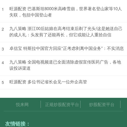
旺源配资 巴基斯坦8000米高峰雪崩，世界著名登山家等10人
1
失联，包括中国登山者
九八策略 浙江00后姑娘在高考结束后剃了光头!这是她送自己
2
的成人礼：头发剪了还能再长，但它或能让人重拾自信
卓信宝 特斯拉中国官方回应“正考虑剥离中国业务”：不实消息
3
九八策略 全国电视频道已全面清除虚假宣传医药广告，各地
4
设投诉渠道
旺源配资 多位书记省长会见一位外企高管
5
悦来网
正规炒股配资平台
炒股配资平台
友情链接：