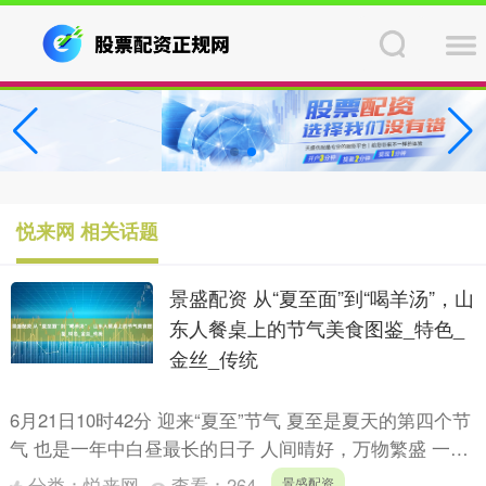
悦来网 相关话题
景盛配资 从“夏至面”到“喝羊汤”，山
东人餐桌上的节气美食图鉴_特色_
金丝_传统
6月21日10时42分 迎来“夏至”节气 夏至是夏天的第四个节
气 也是一年中白昼最长的日子 人间晴好，万物繁盛 一起
迎接充满活力的盛夏吧！ 民谚有“吃过夏至面，....
分类：
悦来网
查看：
264
景盛配资