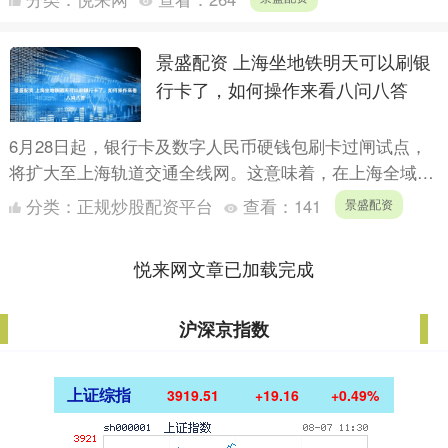
景盛配资 上海坐地铁明天可以刷银
行卡了，如何操作来看八问八答
6月28日起，银行卡及数字人民币硬钱包刷卡过闸试点，
将扩大至上海轨道交通全线网。这意味着，在上海全域坐
地铁，可以刷银行卡了。 上海地铁表示，乘客持银联、
分类：
正规炒股配资平台
查看：
141
景盛配资
维萨（V....
悦来网文章已加载完成
沪深京指数
上证综指
3919.51
+19.16
+0.49%