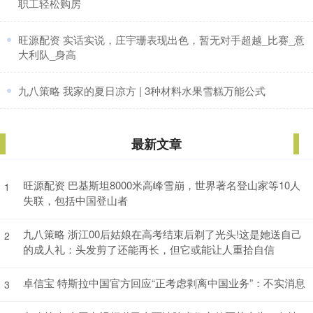
职工轻松购房
​旺源配资 实话实说，庄宇珊表现出色，暂无对手超越_比赛_意
大利队_身高
​九八策略 我家的夏日凉方 | 3种材料水果雪糕万能公式
最新文章
旺源配资 巴基斯坦8000米高峰雪崩，世界著名登山家等10人
1
失联，包括中国登山者
九八策略 浙江00后姑娘在高考结束后剃了光头!这是她送自己
2
的成人礼：头发剪了还能再长，但它或能让人重拾自信
卓信宝 特斯拉中国官方回应“正考虑剥离中国业务”：不实消息
3