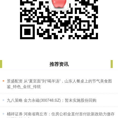
推荐资讯
​景盛配资 从“夏至面”到“喝羊汤”，山东人餐桌上的节气美食图
鉴_特色_金丝_传统
​九八策略 金力永磁(300748.SZ)：暂未实施股份回购
​桶祥证券 河南省商丘市：住房公积金直付首付款新政助力缴存