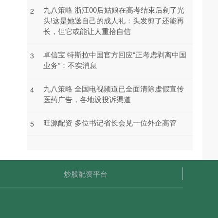
九八策略 浙江00后姑娘在高考结束后剃了光
2
头!这是她送自己的成人礼：头发剪了还能再
长，但它或能让人重拾自信
卓信宝 特斯拉中国官方回应“正考虑剥离中国
3
业务”：不实消息
九八策略 全国电视频道已全面清除虚假宣传
4
医药广告，各地设投诉渠道
旺源配资 多位书记省长会见一位外企高管
5
炒股配资平台