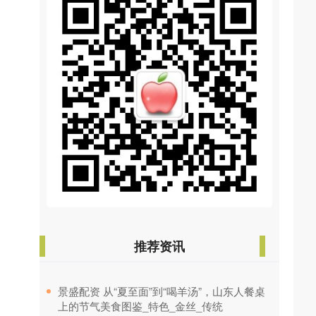
推荐资讯
​景盛配资 从“夏至面”到“喝羊汤”，山东人餐桌
上的节气美食图鉴_特色_金丝_传统