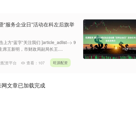
暨“服务企业日”活动在科左后旗举
”关注我们 ]article_adlist--> 9
席王新明，市财政局副局长王....
股配资平台
查看：
107
旺源配资
来网文章已加载完成