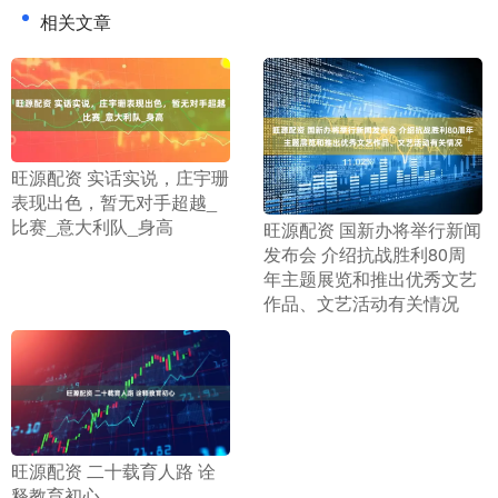
相关文章
​旺源配资 实话实说，庄宇珊
表现出色，暂无对手超越_
比赛_意大利队_身高
​旺源配资 国新办将举行新闻
发布会 介绍抗战胜利80周
年主题展览和推出优秀文艺
作品、文艺活动有关情况
​旺源配资 二十载育人路 诠
释教育初心