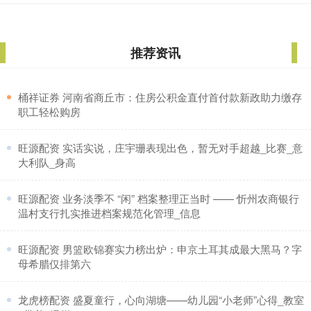
推荐资讯
​桶祥证券 河南省商丘市：住房公积金直付首付款新政助力缴存
职工轻松购房
​旺源配资 实话实说，庄宇珊表现出色，暂无对手超越_比赛_意
大利队_身高
​旺源配资 业务淡季不 “闲” 档案整理正当时 —— 忻州农商银行
温村支行扎实推进档案规范化管理_信息
​旺源配资 男篮欧锦赛实力榜出炉：申京土耳其成最大黑马？字
母希腊仅排第六
​龙虎榜配资 盛夏童行，心向湖塘——幼儿园“小老师”心得_教室