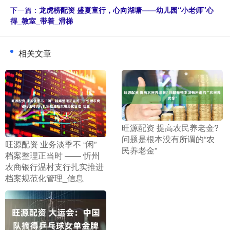
下一篇：
龙虎榜配资 盛夏童行，心向湖塘——幼儿园“小老师”心
得_教室_带着_滑梯
相关文章
​旺源配资 提高农民养老金?
问题是根本没有所谓的“农
​旺源配资 业务淡季不 “闲”
民养老金”
档案整理正当时 —— 忻州
农商银行温村支行扎实推进
档案规范化管理_信息