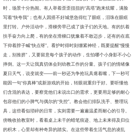
时，场景十分热闹。有人举着歪歪扭扭的“高塔”跑来炫耀，满脸
写着“快夸我”；也有人因搭不好城堡急得红了眼眶，泪珠在眼眶
里打转。户外活动中，滑梯旁早已成了孩子们的天地。有的扒着
扶手奋力向上爬，有的坐在滑梯口犹豫着不敢迈步，还有的在底
下仰着脖子喊“快点呀”。看护时得时刻绷紧神经，既要提醒“慢慢
走，别推挤”，又要留意每个孩子的动作，生怕哪个小身影不小心
摔倒。这一天让我真切体会到幼教工作的分量。孩子们的情绪像
夏日天气，说变就变——前一秒还为争抢玩具瘪着嘴，下一秒可
能因一句“你真棒”或新游戏的开始，转眼就重归于好。要听懂他
们含混的表达，要察觉他们未说出口的需求，更要用足够的耐心
包容他们的小脾气与偶尔的“失控”。教会他们排队洗手、整理玩
具，这些看似琐碎的日常，实则需要一遍遍温柔而耐心的引导。
傍晚收拾教室时，看着桌上未干的蜡笔痕迹、地上未来得及归位
的积木，心里却有种奇异的踏实。在这些带着生活气息的凌乱