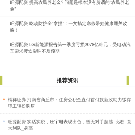
旺源配资 提高农民养老金? 问题是根本没有所谓的“农民养老
金”
旺源配资 吃动防护全“拿捏”！一文搞定寒假带娃健康通关攻
略！
旺源配资 LG新能源报告第一季度亏损2078亿韩元，受电动汽
车需求疲软影响不及预期
推荐资讯
​桶祥证券 河南省商丘市：住房公积金直付首付款新政助力缴存
职工轻松购房
​旺源配资 实话实说，庄宇珊表现出色，暂无对手超越_比赛_意
大利队_身高