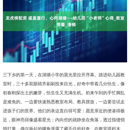
三下乡的第一天，在湖塘小学的晨光里拉开序幕。踏进幼儿园教
室时，三十多双眼睛齐刷刷投来目光，好奇中带着几分怯生，像
初春刚探出土的嫩芽，怯生生又充满生机。初来乍到的手忙脚乱
是难免的。一边要快速熟悉教室布局、教具摆放，一边要尝试走
进孩子们的世界。他们的表达直白得可爱：愿意亲近的便凑得极
近，眼神亮得像盛着星光；内向些的就静坐在角落，透过指缝悄
悄打量，偶尔扬起的嘴角泄露了藏不住的好奇。在教室搭积木