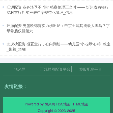
​旺源配资 业务淡季不 “闲” 档案整理正当时 —— 忻州农商银行
温村支行扎实推进档案规范化管理_信息
​旺源配资 男篮欧锦赛实力榜出炉：申京土耳其成最大黑马？字
母希腊仅排第六
​龙虎榜配资 盛夏童行，心向湖塘——幼儿园“小老师”心得_教室
_带着_滑梯
悦来网
正规炒股配资平台
炒股配资平台
友情链接：
Powered by
悦来网
RSS地图
HTML地图
Copyright
© 2023-2025