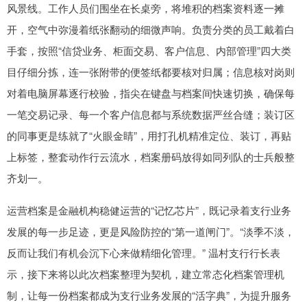
风景线。工作人员们围坐在长桌旁，将堆积的档案资料逐一摊
开，空气中弥漫着纸张翻动的细微声响。负责分类的员工戴着白
手套，按照“信贷业务、柜面交易、客户信息、内部管理”四大类
目仔细分拣，连一张附带的便签纸都要核对归属；信息核对岗则
对着电脑屏幕逐行校验，指尖在键盘与档案间快速切换，确保每
一笔交易记录、每一个客户信息都与系统数据严丝合缝；装订区
的同事更是练就了“火眼金睛”，用打孔机精准定位、装订，再贴
上标签，整套动作行云流水，档案册码放得如同列队的士兵般整
齐划一。
运营档案是金融机构稳健运营的“记忆芯片”，既记录着支行业务
发展的每一步足迹，更是风险防控的“第一道闸门”。“淡季不淡，
反而让我们有机会沉下心来做精细化管理。” 温村支行行长表
示，接下来将以此次档案整理为契机，建立常态化档案管理机
制，让每一份档案都成为支行业务发展的“活字典”，为提升服务