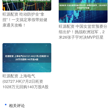
​旺源配资 吃动防护全“拿
捏”！一文搞定寒假带娃健
康通关攻略！
​旺源配资 中国女篮世预赛分
组出炉！挑战欧洲冠军，2
米26张子宇对决MVP巨星
​旺源配资 上海电气
(02727.HK)7月2日耗资
1028万元回购140万股A股
相关评论