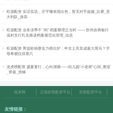
​旺源配资 实话实说，庄宇珊表现出色，暂无对手超越_比赛_意
大利队_身高
​旺源配资 业务淡季不 “闲” 档案整理正当时 —— 忻州农商银行
温村支行扎实推进档案规范化管理_信息
​旺源配资 男篮欧锦赛实力榜出炉：申京土耳其成最大黑马？字
母希腊仅排第六
​龙虎榜配资 盛夏童行，心向湖塘——幼儿园“小老师”心得_教室
_带着_滑梯
悦来网
正规炒股配资平台
炒股配资平台
友情链接：