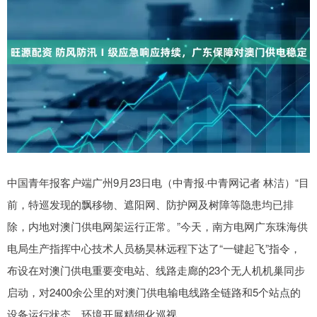
中国青年报客户端广州9月23日电（中青报·中青网记者 林洁）“目
前，特巡发现的飘移物、遮阳网、防护网及树障等隐患均已排
除，内地对澳门供电网架运行正常。”今天，南方电网广东珠海供
电局生产指挥中心技术人员杨昊林远程下达了“一键起飞”指令，
布设在对澳门供电重要变电站、线路走廊的23个无人机机巢同步
启动，对2400余公里的对澳门供电输电线路全链路和5个站点的
设备运行状态、环境开展精细化巡视。