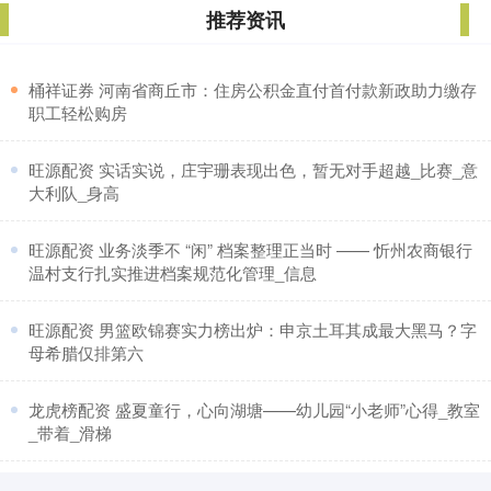
推荐资讯
​桶祥证券 河南省商丘市：住房公积金直付首付款新政助力缴存
职工轻松购房
​旺源配资 实话实说，庄宇珊表现出色，暂无对手超越_比赛_意
大利队_身高
​旺源配资 业务淡季不 “闲” 档案整理正当时 —— 忻州农商银行
温村支行扎实推进档案规范化管理_信息
​旺源配资 男篮欧锦赛实力榜出炉：申京土耳其成最大黑马？字
母希腊仅排第六
​龙虎榜配资 盛夏童行，心向湖塘——幼儿园“小老师”心得_教室
_带着_滑梯