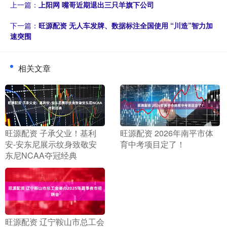
上一篇：
上阳网 嘴哥近期退出三只羊旗下公司
下一篇：
旺源配资 无人车发牌、数据标注全国使用 “川造”智力加
速突围
相关文章
​旺源配资 子承父业！基利
​旺源配资 2026年南平市体
安-安东尼展示纹身致敬安
育中考项目定了！
东尼NCAA夺冠经典
​旺源配资 辽宁鞍山市总工会