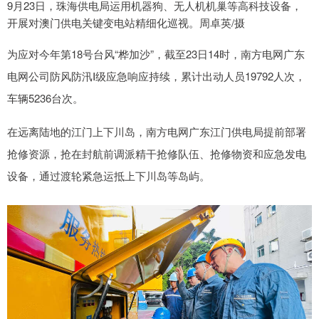
9月23日，珠海供电局运用机器狗、无人机机巢等高科技设备，
开展对澳门供电关键变电站精细化巡视。周卓英/摄
为应对今年第18号台风“桦加沙”，截至23日14时，南方电网广东
电网公司防风防汛Ⅰ级应急响应持续，累计出动人员19792人次，
车辆5236台次。
在远离陆地的江门上下川岛，南方电网广东江门供电局提前部署
抢修资源，抢在封航前调派精干抢修队伍、抢修物资和应急发电
设备，通过渡轮紧急运抵上下川岛等岛屿。