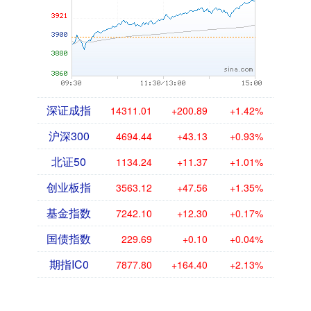
深证成指
14311.01
+200.89
+1.42%
沪深300
4694.44
+43.13
+0.93%
北证50
1134.24
+11.37
+1.01%
创业板指
3563.12
+47.56
+1.35%
基金指数
7242.10
+12.30
+0.17%
国债指数
229.69
+0.10
+0.04%
期指IC0
7877.80
+164.40
+2.13%