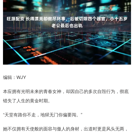
编辑：WJY
本应拥有光明未来的青春女神，却因自己的多次自毁行为，彻底
错失了人生的黄金时期。
“天堂有路你不走，地狱无门你偏要闯。”
她不仅拥有天使般的面容与傲人的身材，出道时更是风头无两，