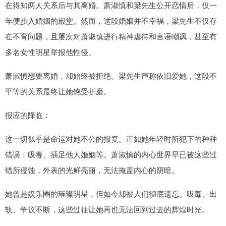
在得知两人关系后与其离婚。萧淑慎和梁先生公开恋情后，仅一
年便步入婚姻的殿堂。然而，这段婚姻并不幸福，梁先生不仅存
在不育问题，且屡次对萧淑慎进行精神虐待和言语嘲讽，甚至有
多名女性明星举报他性侵。
萧淑慎想要离婚，却始终被拒绝。梁先生声称依旧爱她，这段不
平等的关系最终让她饱受折磨。
报应的降临：
这一切似乎是命运对她不公的报复。正如她年轻时所犯下的种种
错误：吸毒、插足他人婚姻等。萧淑慎的内心世界早已被这些过
错所侵蚀，外表的光鲜亮丽，无法掩盖内心的阴暗。
她曾是娱乐圈的璀璨明星，但如今却被人们彻底遗忘。吸毒、出
轨、争议不断，这些过往让她再也无法回到过去的辉煌时光。