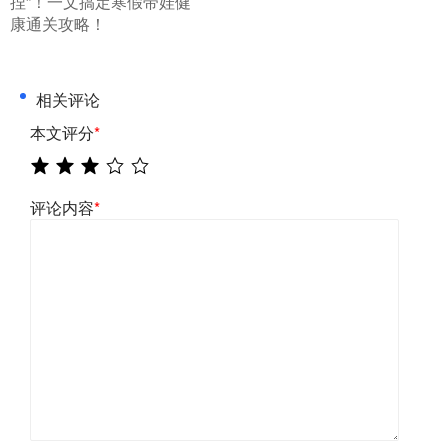
捏”！一文搞定寒假带娃健
康通关攻略！
相关评论
本文评分
*
评论内容
*