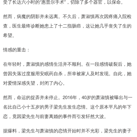
受了长达六小时的“惠普尔手术”，切除了多个器官，以保命。
然而，病魔的阴影并未远离。不久后，萧淑慎再次因疼痛入院检
查，医生最终诊断她患上了十二指肠癌，这让她几乎丧失了生的
希望。
情感的重击：
在年轻时，萧淑慎的感情生活并不顺利。在一段感情破裂后，她
曾因失落过度服用安眠药自杀，所幸被家人及时发现。自此，她
对爱情深感失望，封闭了内心。
然而，命运的捉弄并未停止。2016年，40岁的萧淑慎被曝出与一
名比自己小十五岁的男子梁先生发生恋情。这个原本平凡的年下
恋，竟因梁先生与前妻离婚的事件而引发轩然大波。
据爆料，梁先生与萧淑慎的恋情开始时并不光彩，梁先生的妻子