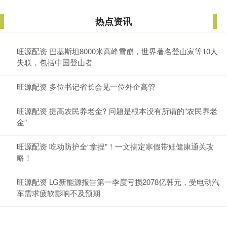
热点资讯
旺源配资 巴基斯坦8000米高峰雪崩，世界著名登山家等10人
失联，包括中国登山者
旺源配资 多位书记省长会见一位外企高管
旺源配资 提高农民养老金? 问题是根本没有所谓的“农民养老
金”
旺源配资 吃动防护全“拿捏”！一文搞定寒假带娃健康通关攻
略！
旺源配资 LG新能源报告第一季度亏损2078亿韩元，受电动汽
车需求疲软影响不及预期