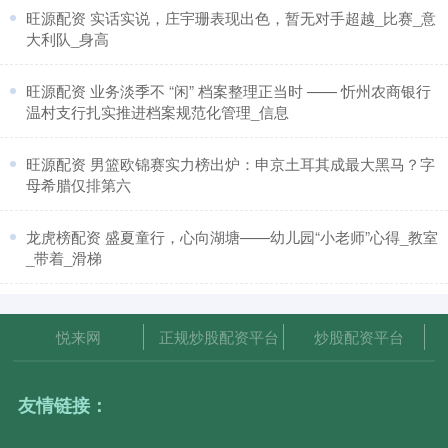
​旺源配资 实话实说，庄宇珊表现出色，暂无对手超越_比赛_意
大利队_身高
​旺源配资 业务淡季不 “闲” 档案整理正当时 —— 忻州农商银行
温村支行扎实推进档案规范化管理_信息
​旺源配资 男篮欧锦赛实力榜出炉：申京土耳其成最大黑马？字
母希腊仅排第六
​龙虎榜配资 盛夏童行，心向湖塘——幼儿园“小老师”心得_教室
_带着_滑梯
悦来网
正规炒股配资平台
炒股配资平台
友情链接：