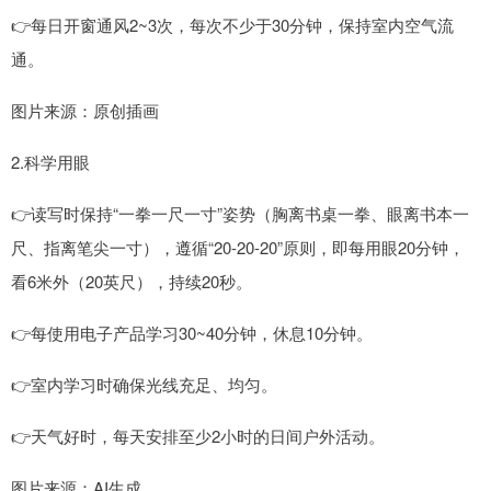
👉每日开窗通风2~3次，每次不少于30分钟，保持室内空气流
通。
图片来源：原创插画
2.科学用眼
👉读写时保持“一拳一尺一寸”姿势（胸离书桌一拳、眼离书本一
尺、指离笔尖一寸），遵循“20-20-20”原则，即每用眼20分钟，
看6米外（20英尺），持续20秒。
👉每使用电子产品学习30~40分钟，休息10分钟。
👉室内学习时确保光线充足、均匀。
👉天气好时，每天安排至少2小时的日间户外活动。
图片来源：AI生成