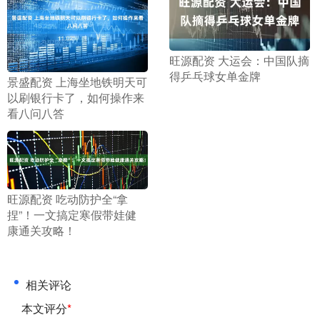
​旺源配资 大运会：中国队摘
得乒乓球女单金牌
​景盛配资 上海坐地铁明天可
以刷银行卡了，如何操作来
看八问八答
​旺源配资 吃动防护全“拿
捏”！一文搞定寒假带娃健
康通关攻略！
相关评论
本文评分
*