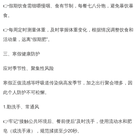
👉假期饮食需细嚼慢咽、食有节制，每餐七八分饱，避免暴饮暴
食。
👉每周定时测量体重，及时掌握体重变化，根据情况调整饮食和
活动量，远离“假期肥”。
三、寒假健康防护
应对季节性、聚集性风险
寒假正值流感等呼吸道传染病高发季节，加之出行聚会增多，因
此个人防护不可松懈。
1.勤洗手、常通风
👉牢记“接触公共环境后、餐前便后”及时洗手，使用流动水和肥
皂（或洗手液），规范揉搓至少20秒。