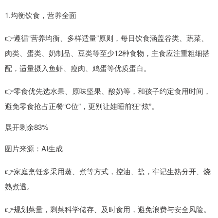
1.均衡饮食，营养全面
👉遵循“营养均衡、多样适量”原则，每日饮食涵盖谷类、蔬菜、
肉类、蛋类、奶制品、豆类等至少12种食物，主食应注重粗细搭
配，适量摄入鱼虾、瘦肉、鸡蛋等优质蛋白。
👉零食优先选水果、原味坚果、酸奶等，和孩子约定食用时间，
避免零食抢占正餐“C位”，更别让娃睡前狂“炫”。
展开剩余83%
图片来源：AI生成
👉家庭烹饪多采用蒸、煮等方式，控油、盐，牢记生熟分开、烧
熟煮透。
👉规划菜量，剩菜科学储存、及时食用，避免浪费与安全风险。